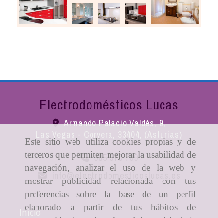
Electrodomésticos Lucas
Armando Palacio Valdés, 9,
Las Vegas - Corvera
,
33404
,
(Asturias)
Este sitio web utiliza cookies propias y de
terceros que permiten mejorar la usabilidad de
985 570 709
navegación, analizar el uso de la web y
info
electrodomesticoslucas.es
mostrar publicidad relacionada con tus
preferencias sobre la base de un perfil
elaborado a partir de tus hábitos de
Inicio