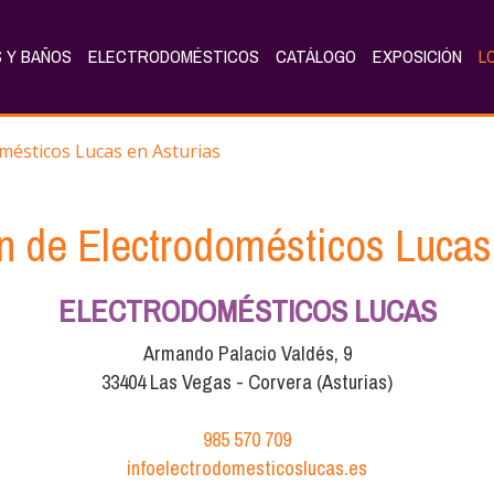
 Y BAÑOS
ELECTRODOMÉSTICOS
CATÁLOGO
EXPOSICIÓN
L
omésticos Lucas en Asturias
n de Electrodomésticos Lucas
ELECTRODOMÉSTICOS LUCAS
Armando Palacio Valdés, 9
33404 Las Vegas - Corvera (Asturias)
985 570 709
infoelectrodomesticoslucas.es