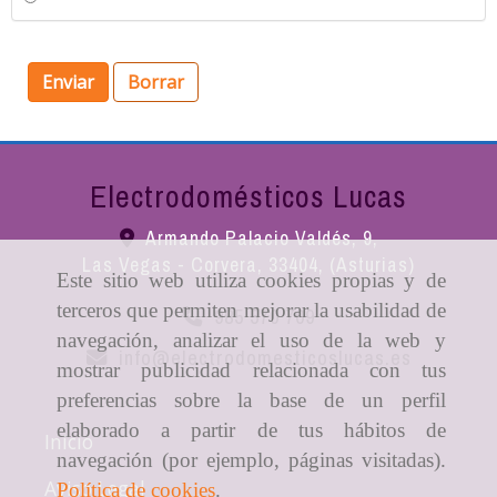
Enviar
Borrar
Electrodomésticos Lucas
Armando Palacio Valdés, 9,
Las Vegas - Corvera
,
33404
,
(Asturias)
Este sitio web utiliza cookies propias y de
terceros que permiten mejorar la usabilidad de
985 570 709
navegación, analizar el uso de la web y
info
electrodomesticoslucas.es
mostrar publicidad relacionada con tus
preferencias sobre la base de un perfil
elaborado a partir de tus hábitos de
Inicio
navegación (por ejemplo, páginas visitadas).
Aviso Legal
Política de cookies
.