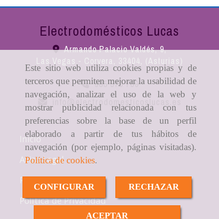
Electrodomésticos Lucas
Armando Palacio Valdés, 9,
Las Vegas - Corvera
,
33404
,
(Asturias)
Este sitio web utiliza cookies propias y de
terceros que permiten mejorar la usabilidad de
985 570 709
navegación, analizar el uso de la web y
info
electrodomesticoslucas.es
mostrar publicidad relacionada con tus
preferencias sobre la base de un perfil
elaborado a partir de tus hábitos de
Inicio
navegación (por ejemplo, páginas visitadas).
Aviso Legal
Política de cookies
.
Política de cookies
CONFIGURAR
RECHAZAR
Política de Privacidad
ACEPTAR