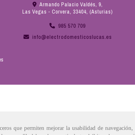
Armando Palacio Valdés, 9,
Las Vegas - Corvera
,
33404
,
(Asturias)
985 570 709
info
electrodomesticoslucas.es
es
erceros que permiten mejorar la usabilidad de navegación,