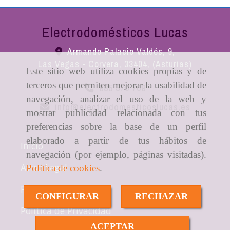
Electrodomésticos Lucas
Armando Palacio Valdés, 9,
Las Vegas - Corvera
,
33404
,
(Asturias)
Este sitio web utiliza cookies propias y de
terceros que permiten mejorar la usabilidad de
985 570 709
navegación, analizar el uso de la web y
info
electrodomesticoslucas.es
mostrar publicidad relacionada con tus
preferencias sobre la base de un perfil
elaborado a partir de tus hábitos de
Inicio
navegación (por ejemplo, páginas visitadas).
Aviso Legal
Política de cookies
.
Política de cookies
CONFIGURAR
RECHAZAR
Política de Privacidad
ACEPTAR