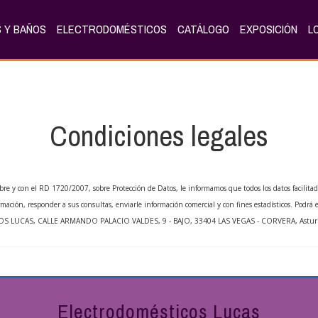
 Y BAÑOS
ELECTRODOMÉSTICOS
CATÁLOGO
EXPOSICIÓN
L
Condiciones legales
re y con el RD 1720/2007, sobre Protección de Datos, le informamos que todos los datos facilita
ormación, responder a sus consultas, enviarle información comercial y con fines estadísticos. Podrá e
OS LUCAS
,
CALLE ARMANDO PALACIO VALDES, 9 - BAJO
,
33404
LAS VEGAS - CORVERA
,
Astur
Electrodomésticos Lucas