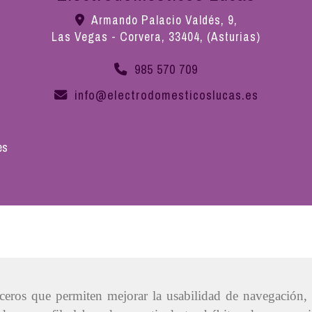
Armando Palacio Valdés, 9,
Las Vegas - Corvera
,
33404
,
(Asturias)
985 570 709
info
electrodomesticoslucas.es
es
erceros que permiten mejorar la usabilidad de navegación,