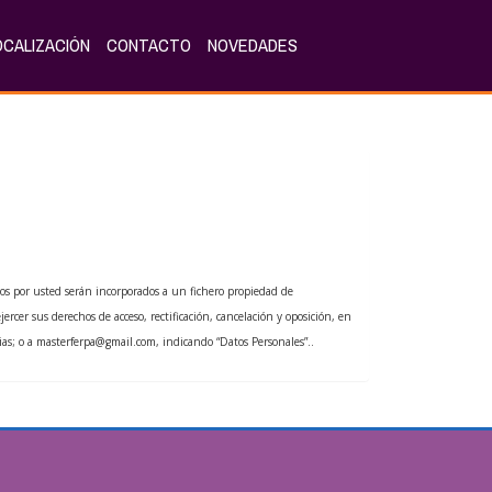
OCALIZACIÓN
CONTACTO
NOVEDADES
dos por usted serán incorporados a un fichero propiedad de
jercer sus derechos de acceso, rectificación, cancelación y oposición, en
ias
; o a
masterferpa@gmail.com
, indicando “Datos Personales”..