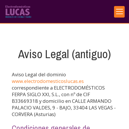
Aviso Legal (antiguo)
Aviso Legal del dominio
www.electrodomesticoslucas.es
correspondiente a
ELECTRODOMÉSTICOS
FERPA SIGLO XXI, S.L.
, con nº de CIF
B33669318
y domicilio en
CALLE ARMANDO
PALACIO VALDES, 9 - BAJO
,
33404
LAS VEGAS -
CORVERA
(
Asturias
)
Condiciones generales de