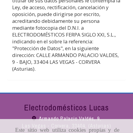
titular de sus datos personales le contempla la
Ley, de acceso, rectificación, cancelación y
oposición, puede dirigirse por escrito,
acreditando debidamente su persona
mediante fotocopia del D.N.I. a
ELECTRODOMÉSTICOS FERPA SIGLO XXI, S.L.
,
indicando en el sobre la referencia:
"Protección de Datos", en la siguiente
dirección:
CALLE ARMANDO PALACIO VALDES,
9 - BAJO
,
33404
LAS VEGAS - CORVERA
(
Asturias
).
Electrodomésticos Lucas
Armando Palacio Valdés, 9,
Las Vegas - Corvera
,
33404
,
(Asturias)
Este sitio web utiliza cookies propias y de